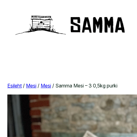
Liigu
sisu
juurde
Esileht
/
Mesi
/
Mesi
/ Samma Mesi – 3 0,5kg purki