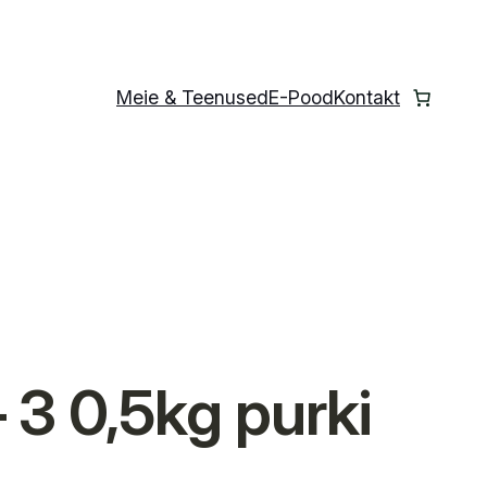
Meie & Teenused
E-Pood
Kontakt
3 0,5kg purki